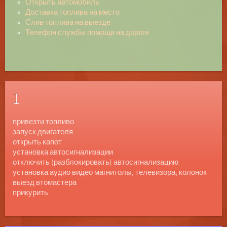
Открыть автомобиль
Доставка топлива на место
Слив топлива на выезде
Телефон службы помощи на дороге
1
привезти топливо
запуск двигателя
открыть капот
установка автосигнализации
отключить (разблокировать) автосигнализацию
установка аудио видео магнитолы, телевизора, колонок
выезд втомастера
прикурить