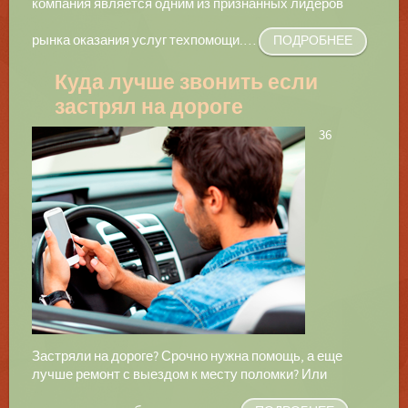
компания является одним из признанных лидеров
рынка оказания услуг техпомощи.
…
ПОДРОБНЕЕ
Куда лучше звонить если
застрял на дороге
36
Застряли на дороге? Срочно нужна помощь, а еще
лучше ремонт с выездом к месту поломки? Или