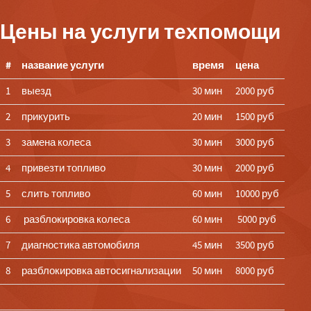
Цены на услуги техпомощи
#
название услуги
время
цена
1
выезд
30 мин
2000 руб
2
прикурить
20 мин
1500 руб
3
замена колеса
30 мин
3000 руб
4
привезти топливо
30 мин
2000 руб
5
слить топливо
60 мин
10000 руб
6
разблокировка колеса
60 мин
5000 руб
7
диагностика автомобиля
45 мин
3500 руб
8
разблокировка автосигнализации
50 мин
8000 руб