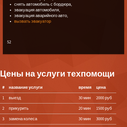
снять автомобиль с бордюра,
эвакуация автомобиля,
эвакуация аварийного авто,
вызвать эвакуатор
52
Цены на услуги техпомощи
#
название услуги
время
цена
1
выезд
30 мин
2000 руб
2
прикурить
20 мин
1500 руб
3
замена колеса
30 мин
3000 руб