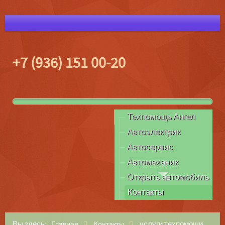
+7 (936) 151 00-20
Техпомощь Ангел
Автоэлектрик
Автосервис
Автомеханик
Открыть автомобиль
Контакты
Вы здесь:
услуги техпомощи
Главная
Контакты