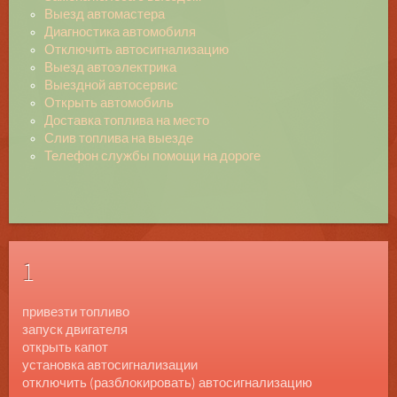
Выезд автомастера
Диагностика автомобиля
Отключить автосигнализацию
Выезд автоэлектрика
Выездной автосервис
Открыть автомобиль
Доставка топлива на место
Слив топлива на выезде
Телефон службы помощи на дороге
1
привезти топливо
запуск двигателя
открыть капот
установка автосигнализации
отключить (разблокировать) автосигнализацию