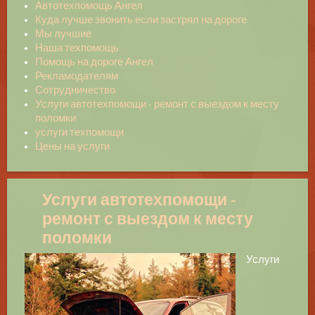
Автотехпомощь Ангел
Куда лучше звонить если застрял на дороге
Мы лучшие
Наша техпомощь
Помощь на дороге Ангел
Рекламодателям
Сотрудничество
Услуги автотехпомощи - ремонт с выездом к месту
поломки
услуги техпомощи
Цены на услуги
Услуги автотехпомощи -
ремонт с выездом к месту
поломки
Услуги