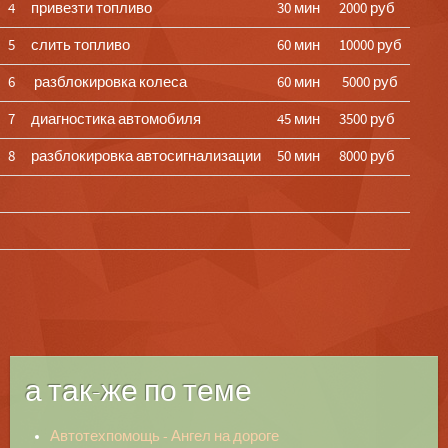
4
привезти топливо
30 мин
2000 руб
5
слить топливо
60 мин
10000 руб
6
разблокировка колеса
60 мин
5000 руб
7
диагностика автомобиля
45 мин
3500 руб
8
разблокировка автосигнализации
50 мин
8000 руб
а так-же по теме
Автотехпомощь - Ангел на дороге