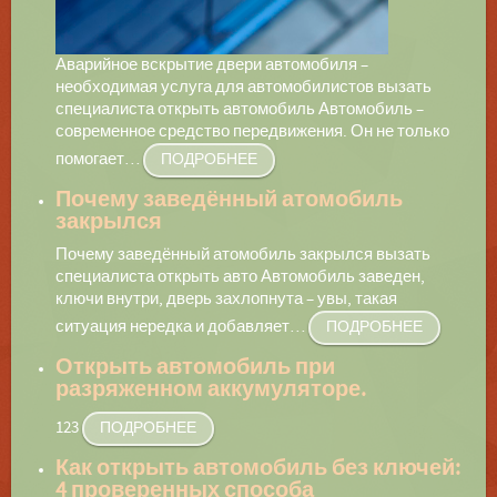
Аварийное вскрытие двери автомобиля –
необходимая услуга для автомобилистов вызать
специалиста открыть автомобиль Автомобиль –
современное средство передвижения. Он не только
помогает
…
ПОДРОБНЕЕ
Почему заведённый атомобиль
закрылся
Почему заведённый атомобиль закрылся вызать
специалиста открыть авто Автомобиль заведен,
ключи внутри, дверь захлопнута – увы, такая
ситуация нередка и добавляет
…
ПОДРОБНЕЕ
Открыть автомобиль при
разряженном аккумуляторе.
123
ПОДРОБНЕЕ
Как открыть автомобиль без ключей:
4 проверенных способа