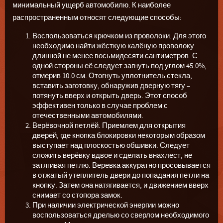
минимальный ущерб автомобилю. К наиболее
распространенным относят следующие способы:
Воспользоваться крючком из проволоки. Для этого
необходимо найти жёсткую калёную проволоку
длинной не менее восьмидесяти сантиметров. С
одной стороны её следует загнуть под углом 45.0%,
отмерив 10.0 см. Отогнуть уплотнитель стекла,
вставить заготовку, обнаружив дверную тягу –
потянуть вверх и открыть дверь. Этот способ
эффективен только в случае проблем с
отечественными автомобилями.
Верёвочной петлёй. Приемлем для открытия
дверей, где кнопка блокировки некоторым образом
выступает над плоскостью обшивки. Следует
сложить верёвку вдвое и сделать внахлест, не
затягивая петлю. Веревка аккуратно просовывается
в отжатый утеплитель двери до попадания петли на
кнопку. Затем она натягивается, и движением вверх
снимает со стопора замок.
При наличии электрической энергии можно
воспользоваться дрелью со сверлом необходимого