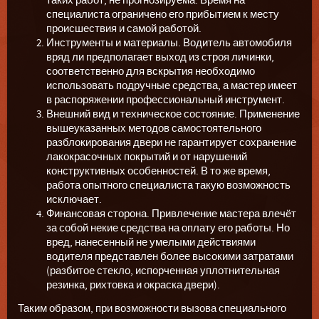
таких работ, не прогнозируема. Время на
специалиста ограничено его прибытием к месту
происшествия и самой работой.
Инструменты и материалы. Водитель автомобиля
вряд ли предполагает выход из строя личинки,
соответственно для вскрытия необходимо
использовать подручные средства, а мастер имеет
в распоряжении профессиональный инструмент.
Внешний вид и техническое состояние. Применение
вышеуказанных методов самостоятельного
разблокирования двери не гарантирует сохранение
лакокрасочных покрытий и от нарушений
конструктивных особенностей. В то же время,
работа опытного специалиста такую возможность
исключает.
Финансовая сторона. Привлечение мастера влечёт
за собой некие средства на оплату его работы. Но
вред, нанесенный не умелыми действиями
водителя представлен более высокими затратами
(разбитое стекло, испорченная уплотнительная
резинка, рихтовка и окраска двери).
Таким образом, при возможности вызова специального