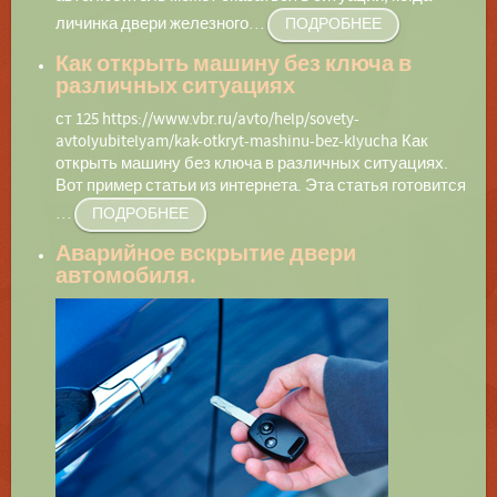
личинка двери железного
…
ПОДРОБНЕЕ
Как открыть машину без ключа в
различных ситуациях
ст 125 https://www.vbr.ru/avto/help/sovety-
avtolyubitelyam/kak-otkryt-mashinu-bez-klyucha Как
открыть машину без ключа в различных ситуациях.
Вот пример статьи из интернета. Эта статья готовится
…
ПОДРОБНЕЕ
Аварийное вскрытие двери
автомобиля.