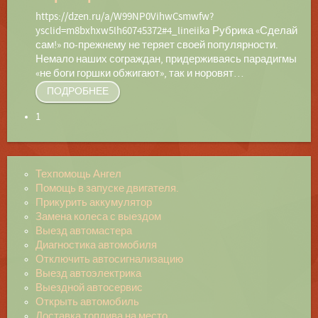
https://dzen.ru/a/W99NP0VihwCsmwfw?
ysclid=m8bxhxw5lh60745372#4_lineiika Рубрика «Сделай
сам!» по-прежнему не теряет своей популярности.
Немало наших сограждан, придерживаясь парадигмы
«не боги горшки обжигают», так и норовят
…
ПОДРОБНЕЕ
1
Техпомощь Ангел
Помощь в запуске двигателя.
Прикурить аккумулятор
Замена колеса с выездом
Выезд автомастера
Диагностика автомобиля
Отключить автосигнализацию
Выезд автоэлектрика
Выездной автосервис
Открыть автомобиль
Доставка топлива на место