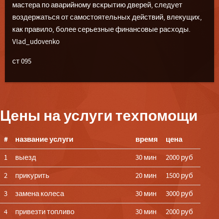
мастера по аварийному вскрытию дверей, следует
воздержаться от самостоятельных действий, влекущих,
как правило, более серьезные финансовые расходы.
Vlad_udovenko
ст 095
Цены на услуги техпомощи
#
название услуги
время
цена
1
выезд
30 мин
2000 руб
2
прикурить
20 мин
1500 руб
3
замена колеса
30 мин
3000 руб
4
привезти топливо
30 мин
2000 руб