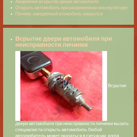
Аварийное вскрытие двери автомобиля.
Открыть автомобиль при разряженном аккумуляторе.
Почему заведённый атомобиль закрылся
Всрытие двери автомобиля при
неисправности личинки
Всрытие
двери автомобиля при неисправности личинки вызать
специалиста открыть автомобиль Любой
автолюбитель может оказаться в ситуации, когда