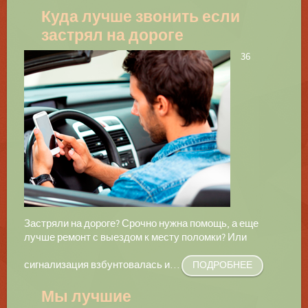
Куда лучше звонить если
застрял на дороге
36
Застряли на дороге? Срочно нужна помощь, а еще
лучше ремонт с выездом к месту поломки? Или
сигнализация взбунтовалась и
…
ПОДРОБНЕЕ
Мы лучшие