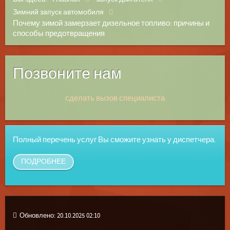
Зимний запуск автомобиля
Почему зимой замерзает дизельное топливо: причины и
способы предотвращения
Позвоните нам
сделать вызов специалиста
Полный перечень услуг Вы сможите узнать у диспетчера.
ПОДРОБНЕЕ
Обновлено: 20.10.2025 02:10