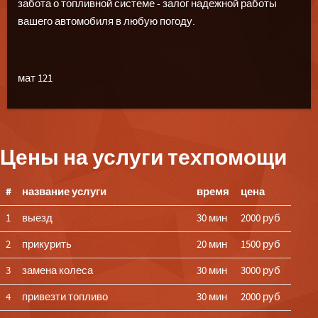
забота о топливной системе - залог надежной работы
вашего автомобиля в любую погоду.
мат 121
Цены на услуги техпомощи
#
название услуги
время
цена
1
выезд
30 мин
2000 руб
2
прикурить
20 мин
1500 руб
3
замена колеса
30 мин
3000 руб
4
привезти топливо
30 мин
2000 руб