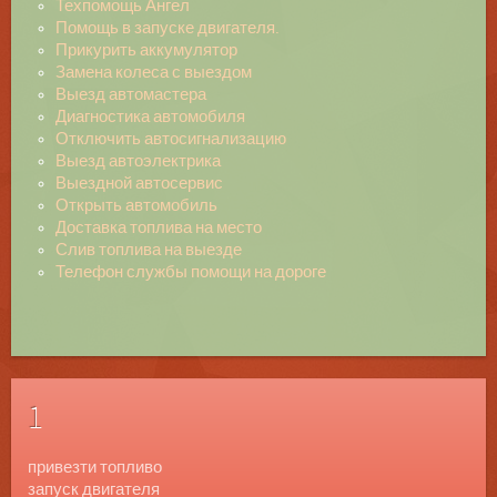
Техпомощь Ангел
Помощь в запуске двигателя.
Прикурить аккумулятор
Замена колеса с выездом
Выезд автомастера
Диагностика автомобиля
Отключить автосигнализацию
Выезд автоэлектрика
Выездной автосервис
Открыть автомобиль
Доставка топлива на место
Слив топлива на выезде
Телефон службы помощи на дороге
1
привезти топливо
запуск двигателя