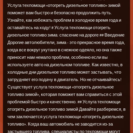
Услуга техпомощи «отогреть дизельное топливо» зимой
поможет вам быстро и безопасно продолжить путь.
Узнайте, как избежать проблем в холодное время года и
оставайтесь на ходу! # Услуга техпомощи отогреть
дизельное топливо зима: спасение на дороге ## Введение
Дорогие автолюбители, зима - это прекрасное время года,
когда все вокруг укутано в снежное одеяло, но она также
приносит нам немало проблем, особенно если вы
используете авто на дизельном топливе. Как известно, в
холодные дни дизельное топливо может застывать, что
затрудняет его подачу в двигатель. Но не отчаивайтесь!
Существует услуга техпомощи «отогреть дизельное
топливо зимой», которая поможет вам справиться с этой
проблемой быстро и качественно. ## Услуга техпомощи
отогреть дизельное топливо зимой Давайте разберемся, в
чем заключается услуга техпомощи «отогреть дизельное
топливо». Когда ваш автомобиль не заводится из-за
застывшего топлива, специалисты по техпомощи могут