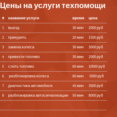
Цены на услуги техпомощи
#
название услуги
время
цена
1
выезд
30 мин
2000 руб
2
прикурить
20 мин
1500 руб
3
замена колеса
30 мин
3000 руб
4
привезти топливо
30 мин
2000 руб
5
слить топливо
60 мин
10000 руб
6
разблокировка колеса
60 мин
5000 руб
7
диагностика автомобиля
45 мин
3500 руб
8
разблокировка автосигнализации
50 мин
8000 руб