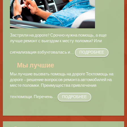
Застряли на дороге? Срочно нужна помощь, а еще
лучше ремонт с выездом к месту поломки? Или
сигнализация взбунтовалась и
…
ПОДРОБНЕЕ
Мы лучшие
Мы лучшие вызвать помощь на дороге Техпомощь на
дороге – решение вопросов ремонта автомобилей на
месте поломки. Преимущества привлечения
техпомощи. Перечень
…
ПОДРОБНЕЕ