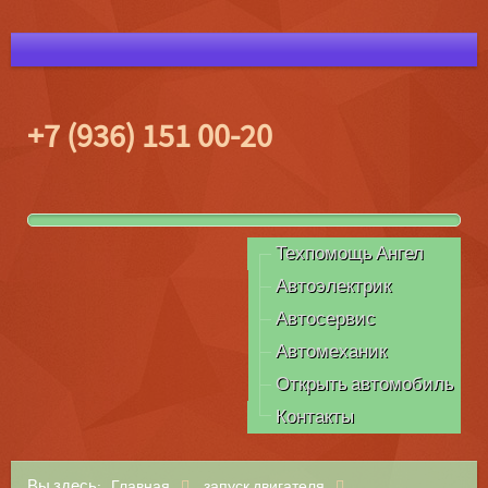
+7 (936) 151 00-20
Техпомощь Ангел
Автоэлектрик
Автосервис
Автомеханик
Открыть автомобиль
Контакты
Вы здесь:
Главная
запуск двигателя