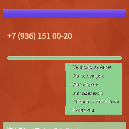
+7 (936) 151 00-20
Техпомощь Ангел
Автоэлектрик
Автосервис
Автомеханик
Открыть автомобиль
Контакты
Вы здесь:
Главная
прикурить