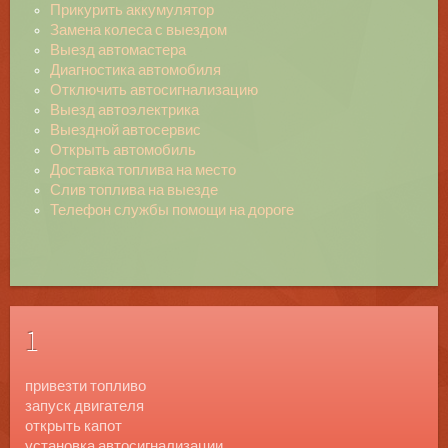
Прикурить аккумулятор
Замена колеса с выездом
Выезд автомастера
Диагностика автомобиля
Отключить автосигнализацию
Выезд автоэлектрика
Выездной автосервис
Открыть автомобиль
Доставка топлива на место
Слив топлива на выезде
Телефон службы помощи на дороге
1
привезти топливо
запуск двигателя
открыть капот
установка автосигнализации