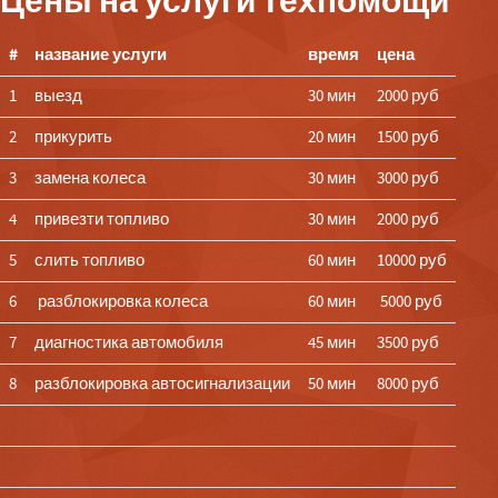
Цены на услуги техпомощи
#
название услуги
время
цена
1
выезд
30 мин
2000 руб
2
прикурить
20 мин
1500 руб
3
замена колеса
30 мин
3000 руб
4
привезти топливо
30 мин
2000 руб
5
слить топливо
60 мин
10000 руб
6
разблокировка колеса
60 мин
5000 руб
7
диагностика автомобиля
45 мин
3500 руб
8
разблокировка автосигнализации
50 мин
8000 руб