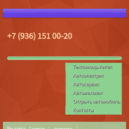
+7 (936) 151 00-20
Техпомощь Ангел
Автоэлектрик
Автосервис
Автомеханик
Открыть автомобиль
Контакты
Вы здесь:
Главная
прикурить