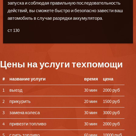
запуска и соблюдая правильную последовательность
действий, вы сможете быстро и безопасно завести ваш
автомобиль в случае разрядки аккумулятора.
ст 130
Цены на услуги техпомощи
#
название услуги
время
цена
1
выезд
30 мин
2000 руб
2
прикурить
20 мин
1500 руб
3
замена колеса
30 мин
3000 руб
4
привезти топливо
30 мин
2000 руб
5
слить топливо
60 мин
10000 руб